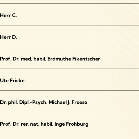
Staat und Psychiatrie
Herr C.
Staat und Psychotherapie
Stellenwert der Psychiatrie
Herr D.
Stellenwert der Psychotherapie
Prof. Dr. med. habil. Erdmuthe Fikentscher
Sucht
Therapien
Ute Fricke
Transformation
Zeitzeugenvorstellung
Dr. phil. Dipl.-Psych. Michael J. Froese
Prof. Dr. rer. nat. habil. Inge Frohburg