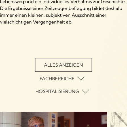
Lebensweg und ein individuelles Verhältnis zur Geschichte.
Die Ergebnisse einer Zeitzeugenbefragung bildet deshalb
immer einen kleinen, subjektiven Ausschnitt einer
vielschichtigen Vergangenheit ab.
ALLES ANZEIGEN
FACHBEREICHE
Psychiatrie
HOSPITALISIERUNG
Alltag
Psychotherapie
Aufnahme in die Psychiatrie
Psychologie
Aufnahme in die Psychotherapie