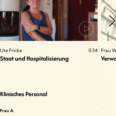
Bedarf an Psychotherapie
Entwicklung von Psychotherapie
Erfahrungen in der Psychotherapie
Gesellschaften
Ute Fricke
0:34
Frau W
Staat und Hospitalisierung
Verwa
Hospitalisierung
Medikation
Mögliche DDR-Spezifika der Psychotherapie
Klinisches Personal
Reformen
Reintegration
Frau A.