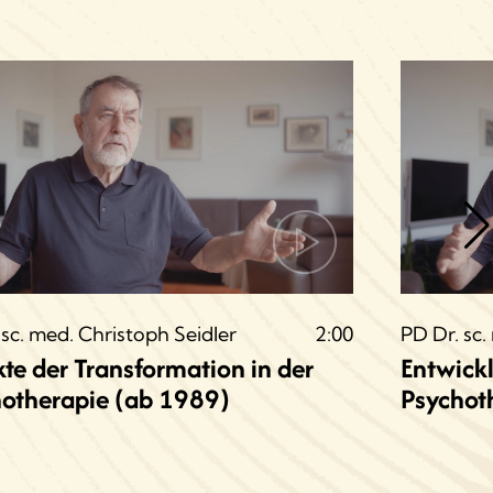
 sc. med. Christoph Seidler
2:00
PD Dr. sc.
te der Transformation in der
Entwick
otherapie (ab 1989)
Psychoth