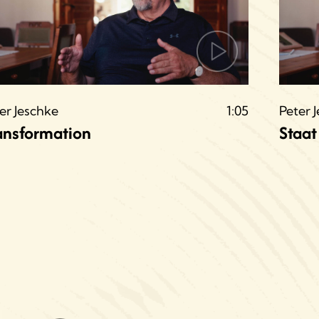
er Jeschke
1:05
Peter 
ansformation
Staat