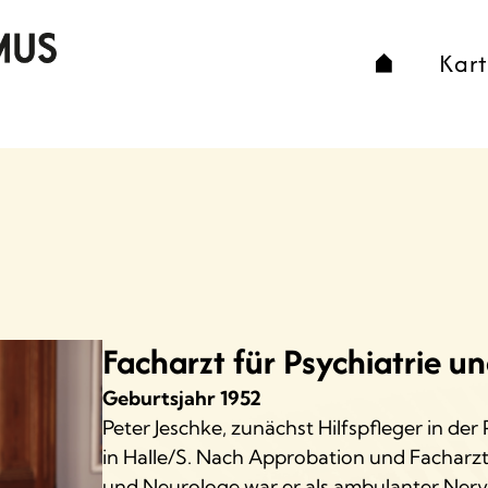
Kar
Facharzt für Psychiatrie u
Geburtsjahr
1952
Peter Jeschke, zunächst Hilfspfleger in der 
in Halle/S. Nach Approbation und Facharzt
und Neurologe war er als ambulanter Nerven