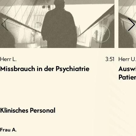
Bedarf an Psychotherapie
Entwicklung von Psychotherapie
Erfahrungen in der Psychotherapie
Gesellschaften
Herr L.
3:51
Herr U
Missbrauch in der Psychiatrie
Auswi
Hospitalisierung
Patie
Medikation
Mögliche DDR-Spezifika der Psychotherapie
Klinisches Personal
Reformen
Reintegration
Frau A.