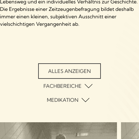
Lebensweg und ein individuelles Verhältnis zur Geschichte.
Die Ergebnisse einer Zeitzeugenbefragung bildet deshalb
immer einen kleinen, subjektiven Ausschnitt einer
vielschichtigen Vergangenheit ab.
ALLES ANZEIGEN
FACHBEREICHE
Psychiatrie
MEDIKATION
Alltag
Psychotherapie
Aufnahme in die Psychiatrie
Psychologie
Aufnahme in die Psychotherapie