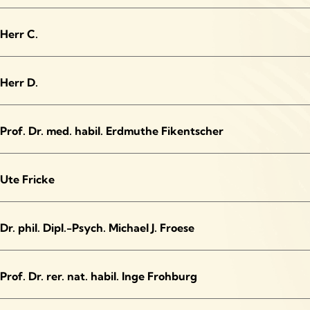
Staat und Psychiatrie
Herr C.
Staat und Psychotherapie
Stellenwert der Psychiatrie
Herr D.
Stellenwert der Psychotherapie
Prof. Dr. med. habil. Erdmuthe Fikentscher
Sucht
Therapien
Ute Fricke
Transformation
Zeitzeugenvorstellung
Dr. phil. Dipl.-Psych. Michael J. Froese
Prof. Dr. rer. nat. habil. Inge Frohburg