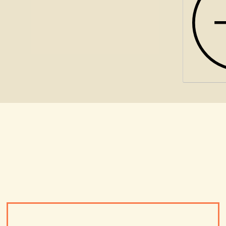
Geyer, M. (Hrsg.),
Psychotherapie in
45-1995
. Göttingen: Vandenhoeck &
en Spuren der DDR. in:
Psychologie Heute
,