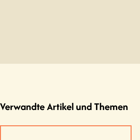
Geyer, M. (2011). Der Oskar-Vogt-Preis (1982). in: 
Ostdeutschland. Geschichte und Geschichten 19
Ruprecht, S. 851.
Froese, M. (2007). Aufarbeitung Ost: Die seelisch
Bd.
4/2007
(4), S. 40-43.
Verwandte Artikel und Themen