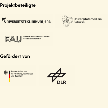
Sommer, P. (1997). Kurt Höck und die
Projektbeteiligte
psychotherapeutische Abteilung am „Haus
der Gesundheit“ in Berlin – institutionelle
und zeitgeschichtliche Aspekte der
Entwicklung der Gruppenpsychotherapie in
der DDR.
Gruppenpsychotherapie und
Gruppendynamik
,
33
(2), S. 130–147.
Gefördert von