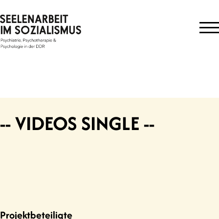
Skip
to
content
-- VIDEOS SINGLE --
Projektbeteiligte