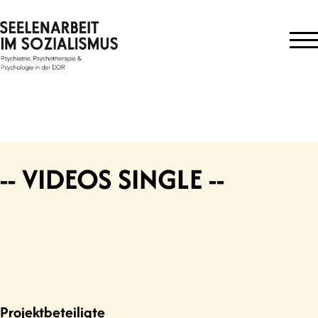
Skip
to
content
-- VIDEOS SINGLE --
Projektbeteiligte