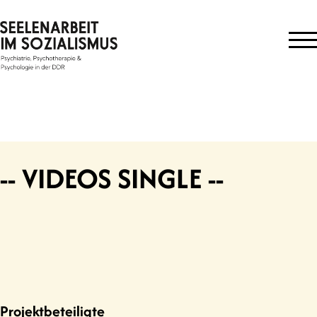
Skip
to
content
-- VIDEOS SINGLE --
Projektbeteiligte