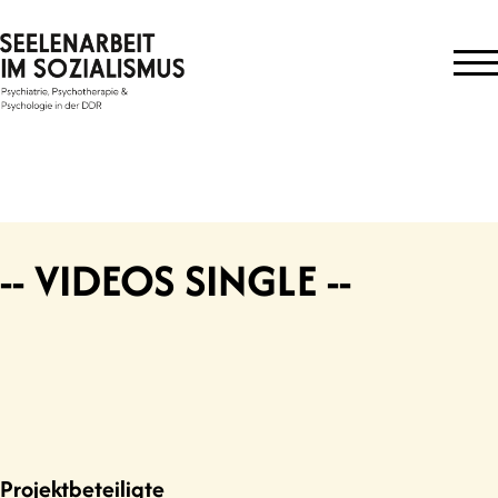
Skip
to
content
-- VIDEOS SINGLE --
Projektbeteiligte