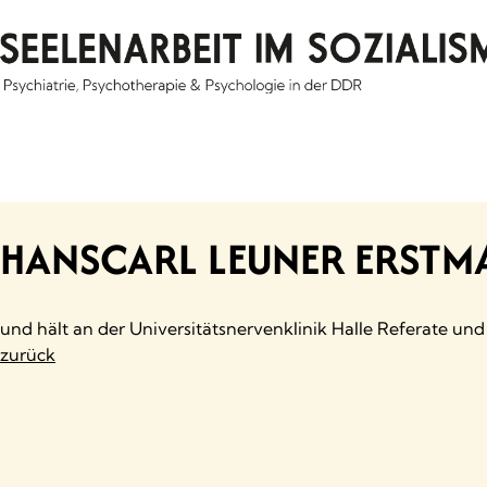
Skip
to
content
HANSCARL LEUNER ERSTMA
und hält an der Universitätsnervenklinik Halle Referate u
zurück