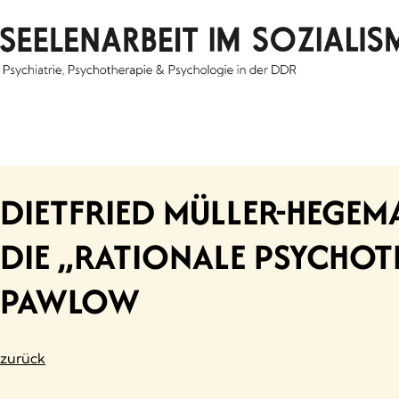
Skip
to
content
DIETFRIED MÜLLER-HEGEMA
DIE „RATIONALE PSYCHOT
PAWLOW
zurück