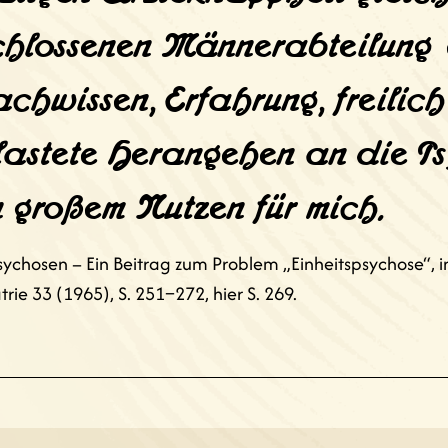
schlossenen Männerabteilung 
achwissen, Erfahrung, freilic
lastete Herangehen an die P
 großem Nutzen für mich.
chosen – Ein Beitrag zum Problem „Einheitspsychose“, in:
trie 33 (1965), S. 251–272, hier S. 269.