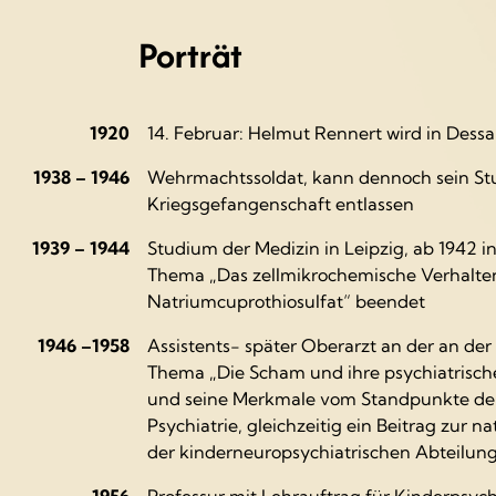
Porträt
1920
14. Februar: Helmut Rennert wird in Dess
1938 – 1946
Wehrmachtssoldat, kann dennoch sein Stu
Kriegsgefangenschaft entlassen
1939 – 1944
Studium der Medizin in Leipzig, ab 1942
Thema „Das zellmikrochemische Verhalten
Natriumcuprothiosulfat“ beendet
1946 –1958
Assistents- später Oberarzt an der an der 
Thema „Die Scham und ihre psychiatrisc
und seine Merkmale vom Standpunkte der 
Psychiatrie, gleichzeitig ein Beitrag zur 
der kinderneuropsychiatrischen Abteilun
1956
Professur mit Lehrauftrag für Kinderpsych