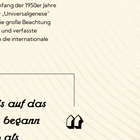
nfang der 1950er Jahre
er „Universalgenese“
trie große Beachtung
n und verfasste
die internationale
s auf das
a begann
 als