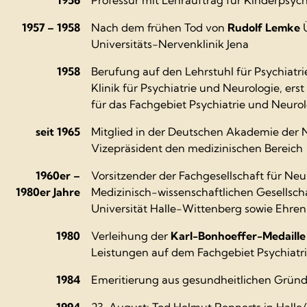
1957 – 1958
Nach dem frühen Tod von
Rudolf Lemke
Ü
Universitäts-Nervenklinik Jena
1958
Berufung auf den Lehrstuhl für Psychiatrie
Klinik für Psychiatrie und Neurologie, ers
für das Fachgebiet Psychiatrie und Neurol
seit 1965
Mitglied in der Deutschen Akademie der Na
Vizepräsident den medizinischen Bereich
1960er –
Vorsitzender der Fachgesellschaft für Neu
1980er Jahre
Medizinisch-wissenschaftlichen Gesellsch
Universität Halle-Wittenberg sowie Ehren
1980
Verleihung der
Karl-Bonhoeffer-Medaill
Leistungen auf dem Fachgebiet Psychiatr
1984
Emeritierung aus gesundheitlichen Grün
1994
23. August: Tod Helmut Rennerts in Halle/