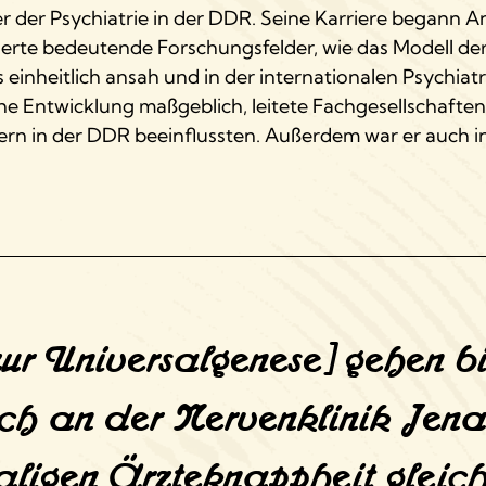
 der Psychiatrie in der DDR. Seine Karriere begann A
ablierte bedeutende Forschungsfelder, wie das Modell d
 einheitlich ansah und in der internationalen Psychia
che Entwicklung maßgeblich, leitete Fachgesellschafte
n in der DDR beeinflussten. Außerdem war er auch in 
ur Universalgenese] gehen bi
 ich an der Nervenklinik Jen
ligen Ärzteknappheit gleich