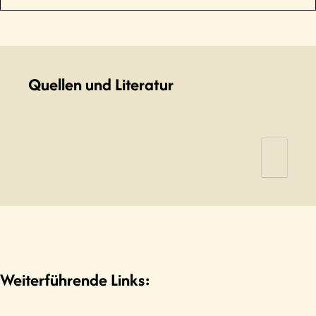
Quellen und Literatur
o. N. (1983). In memoriam Prof. Em. Dr. Phil.
Habil. Werner Straub 14.7.1902-25.1.1983.
Psychologie für die Praxis
,
1
(1), 5–7.
Hacker, W. (1983). Nachruf Werner Straub
(14.7.1992—25.1.1983). Zeitschrift für
Psychologie, 191(2), 105–107.
Westhoff, K. (Hrsg.). (2003).
Weiterführende Links:
Entscheidungen für die Psychologie an der
TU Dresden
. Pabst Science Publ.