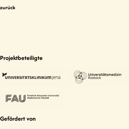
zurück
Geyer, M., König, W., & Scheerer, S. (2011).
Die Arbeit der Regionalgesellschaften – Der
Aufbau der Psychosomatischen
Grundbetreuung und der regionalen
Balint-Arbeit. In M. Geyer (Hrsg.),
Psychotherapie in Ostdeutschland:
Geschichte und Geschichten 1945–1995
(S.
345–349). Göttingen: Vandenhoeck &
Projektbeteiligte
Ruprecht.
Hess, H. (2011b). Die Gründung der Sektion
Dynamische Gruppenpsychotherapie und
die Ausbildung in Gruppenselbsterfahrung.
In M. Geyer (Hrsg.),
Psychotherapie in
Ostdeutschland: Geschichte und
Geschichten 1945–1995
(S. 276–281).
Göttingen: Vandenhoeck & Ruprecht.
Gefördert von
Hess, H. (2011a). Aufbau einer Abteilung für