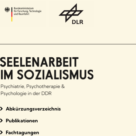
Klinische Psychologie an der Poliklinik West
Magdeburg durch Otto Prüssing: Beispiel
einer ambulanten psychologischen
Versorgung. In M. Geyer (Hrsg.),
Psychotherapie in Ostdeutschland:
Geschichte und Geschichten 1945–1995
(S.
114–116). Göttingen: Vandenhoeck &
Ruprecht.
Israel, A. (2011). Entwicklung der
Kinderpsychotherapie I. In M. Geyer (Hrsg.),
Psychotherapie in Ostdeutschland:
Geschichte und Geschichten 1945–1995
(S.
117–125). Göttingen: Vandenhoeck &
Ruprecht.
Abkürzungsverzeichnis
Maaz, H.-J. (2011). Die Psychodynamische
Publikationen
Einzeltherapie: Eine ostdeutsche
Entwicklung zur tiefenpsychologisch
Fachtagungen