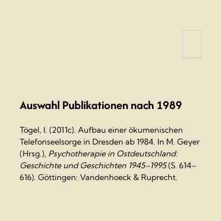
Tögel, I. (1964). Über Erfahrungen mit
einigen psychotherapeutischen
Hilfsmethoden. in:
Psychiatrie, Neurologie
und medizinische Psychologie, Bd. 16
(11)
; S.
412-419.
Auswahl Publikationen nach 1989
Tögel, I. (1983). Erfahrungen in Problemfall-
Seminaren zur Bedeutung der Beziehung
zwischen Therapeut und Patient für den
Tögel, I. (2011c). Aufbau einer ökumenischen
Behandlungsablauf. in:
Psychiatrie,
Telefonseelsorge in Dresden ab 1984. In M. Geyer
Neurologie und Medizinische Psychologie,
(Hrsg.),
Psychotherapie in Ostdeutschland:
Bd. 35
(8), S. 485–491.
Geschichte und Geschichten 1945–1995
(S. 614–
616). Göttingen: Vandenhoeck & Ruprecht.
einige Kapitel in Sammelbänden
(Gruppenpsychotherapie; Traum)