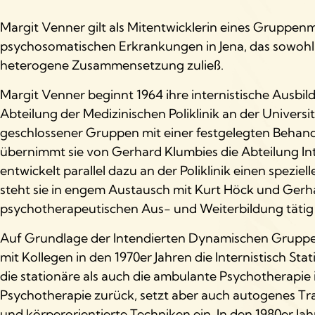
Margit Venner gilt als Mitentwicklerin eines Gruppen
psychosomatischen Erkrankungen in Jena, das sowohl 
heterogene Zusammensetzung zuließ.
Margit Venner beginnt 1964 ihre internistische Ausbi
Abteilung der Medizinischen Poliklinik an der Universi
geschlossener Gruppen mit einer festgelegten Behand
übernimmt sie von Gerhard Klumbies die Abteilung Inte
entwickelt parallel dazu an der Poliklinik einen spe
steht sie in engem Austausch mit Kurt Höck und Gerhard
psychotherapeutischen Aus- und Weiterbildung tätig 
Auf Grundlage der Intendierten Dynamischen Gruppe
mit Kollegen in den 1970er Jahren die Internistisch 
die stationäre als auch die ambulante Psychotherapie i
Psychotherapie zurück, setzt aber auch autogenes Tr
und körperorientierte Techniken ein. In den 1980er Jah