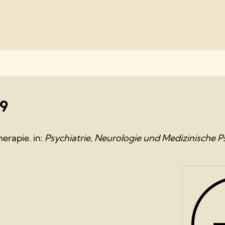
89
erapie. in:
Psychiatrie, Neurologie und Medizinische P
 und Abwehrvorgänge – entscheidende
die Gesamte Innere Medizin und Ihre
9). Schwierigkeiten und Erfahrungen bei der