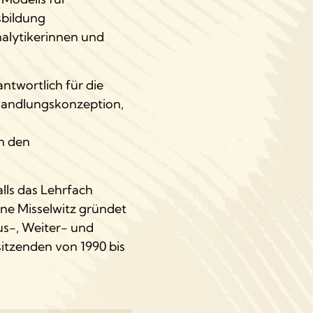
sbildung
nalytikerinnen und
antwortlich für die
ehandlungskonzeption,
n den
lls das Lehrfach
ene Misselwitz gründet
Aus-, Weiter- und
sitzenden von 1990 bis