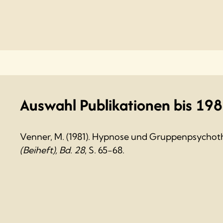
Auswahl Publikationen bis 19
Venner, M. (1981). Hypnose und Gruppenpsychoth
(Beiheft), Bd. 28
, S. 65-68.
Venner, M. (1988). Anpassungs-, Bewältigungs-
Faktoren im Therapieprozess. in:
Zeitschrift Für 
Grenzgebiete
, Bd.
43
(2), S. 40-43.
Venner, M., Ederer, C., Daniel, E. & Ehle, G. (198