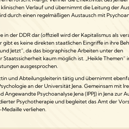
klinischen Verlauf und übernimmt die Leitung der Au
wird durch einen regelmäßigen Austausch mit Psychoa
 in der DDR dar (offiziell wird der Kapitalismus als ver
ibt es keine direkten staatlichen Eingriffe in ihre B
r und Jetzt“, da das biographische Arbeiten unter den
taatssicherheit kaum möglich ist. „Heikle Themen“ i
eutungen ausgesprochen.
tin und Abteilungsleiterin tätig und übernimmt ebenfa
sychologie an der Universität Jena. Gemeinsam mit Ir
und Angewandte Psychoanalyse Jena (IPPJ) in Jena zur 
ndierter Psychotherapie und begleitet das Amt der Vor
-Medaille verliehen.