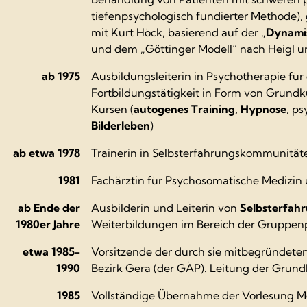
tiefenpsychologisch fundierter Methode)
mit Kurt Höck, basierend auf der „
Dynamis
und dem „Göttinger Modell“ nach Heigl u
ab 1975
Ausbildungsleiterin in Psychotherapie fü
Fortbildungstätigkeit in Form von Grund
Kursen (
autogenes Training, Hypnose
, p
Bilderleben
)
ab etwa 1978
Trainerin in Selbsterfahrungskommunität
1981
Fachärztin für Psychosomatische Medizin
ab Ende der
Ausbilderin und Leiterin von
Selbsterfah
1980er Jahre
Weiterbildungen im Bereich der Gruppenp
etwa 1985-
Vorsitzende der durch sie mitbegründeten
1990
Bezirk Gera (der GÄP). Leitung der Grun
1985
Vollständige Übernahme der Vorlesung Me