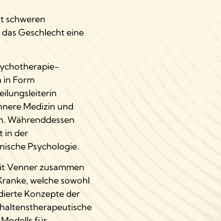
it schweren
 das Geschlecht eine
Psychotherapie-
n in Form
ilungsleiterin
Innere Medizin und
ten. Währenddessen
 in der
nische Psychologie.
git Venner zusammen
 Kranke, welche sowohl
ndierte Konzepte der
rhaltenstherapeutische
 Modells für