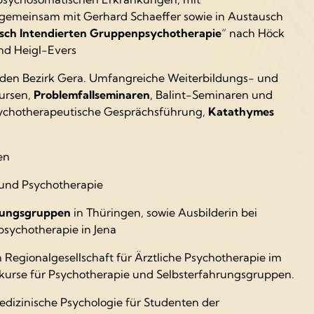
, gemeinsam mit Gerhard Schaeffer sowie in Austausch
ch Intendierten Gruppenpsychotherapie
“ nach Höck
nd Heigl-Evers
r den Bezirk Gera. Umfangreiche Weiterbildungs- und
kursen,
Problemfallseminaren
, Balint-Seminaren und
sychotherapeutische Gesprächsführung,
Katathymes
en
 und Psychotherapie
rungsgruppen
in Thüringen, sowie Ausbilderin bei
sychotherapie in Jena
 Regionalgesellschaft für Ärztliche Psychotherapie im
dkurse für Psychotherapie und Selbsterfahrungsgruppen.
dizinische Psychologie für Studenten der