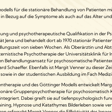
modells für die stationäre Behandlung von Patienten m
in Bezug auf die Symptome als auch auf das Alter und
ldung und psychotherapeutische Qualifikation in der 
tät Jena und behandelt dort ab 1970 stationär Patiente
lungszeit von sieben Wochen. Als Oberärztin und Abte
rnistische Psychotherapie der Universitätsklinik für 
ziellen Behandlungsansatz für psychosomatische Patien
 Schaeffer. Ebenfalls ist Margit Venner zu dieser Zeit
sowie in der studentischen Ausbildung im Fach Medizi
ntherapie und des Göttinger Modells entwickelt Mar
Stationäre Gruppenpsychotherapie für psychosomatisch
ntegriert. Dabei greift sie auf tiefenpsychologisch fu
aining, Hypnose und Katathymes Bilderleben sowie ve
ren erforscht Margit Venner die Effektivität des Jenaer