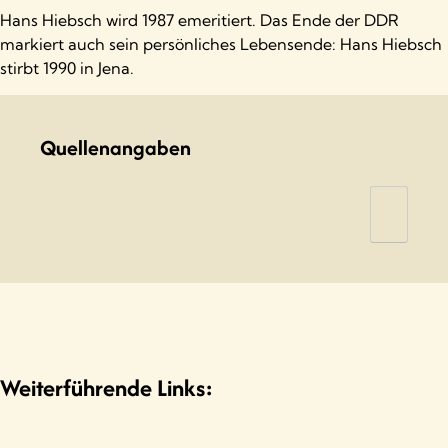
Hans Hiebsch wird 1987 emeritiert. Das Ende der DDR
markiert auch sein persönliches Lebensende: Hans Hiebsch
stirbt 1990 in Jena.
Quellenangaben
Hiebsch, H. (1990). Stalinismus und
Psychologie. Die Weltbühne: Wochenschrift
für Politik, Kunst, Wirtschaft, 85(1), 12–14.
Eckardt, G. (1982). Hans Hiebsch zum 60.
Geburtstag—Skizze seines
wissenschaftlichen Entwicklungsweges
(Beiträge zur experimentellen
Weiterführende Links:
Sozialpsychologie, S. 7–16). Friedrich-
Schiller-Universität, Sektion Psychologie,
Jena