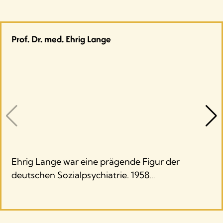
Berlin 2006 (Forschungen zur DDR-
Gesellschaft).
Grashoff, Udo: Suizidforschung und -
Prof. Dr. med. Ehrig Lange
prävention in der DDR, in: Kumbier,
Ekkehardt; Steinberg, Holger (Hg.):
Psychiatrie in der DDR. Beiträge zur
Geschichte., Berlin-Brandenburg 2018
(Schriftenreihe zur Medizin-Geschichte, Bd.
24), S. 173–190
Grashoff, Udo: Selbsttötungen als Indikator
für psychosoziale Lebensqualität? Eine
Sondierung zu “suizidalen Strukturen” in
Ehrig Lange war eine prägende Figur der
der DDR, in: Paragrana 20 (1), 01.08.2011, S.
128–139.
deutschen Sozialpsychiatrie. 1958…
Driesch von den, Ellen: Unter Verschluss:
eine Geschichte des Suizids in der DDR
1952–1990, Frankfurt 2021.