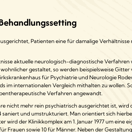
Behandlungssetting
uf ausgerichtet, Patienten eine für damalige Verhältni
tnisse aktuelle neurologisch-diagnostische Verfahren
ohnlicher gestaltet, so werden beispielsweise Gitter
Bezirkskrankenhaus für Psychiatrie und Neurologie Rodew
rds im internationalen Vergleich mithalten zu wollen. 
ruppentherapeutische Verfahren angewandt.
re nicht mehr rein psychiatrisch ausgerichtet ist, wird
74 saniert und umstrukturiert. Man orientiert sich hierb
äter wird der Klinikkomplex am 1. Januar 1977 um eine e
 für Frauen sowie 10 für Männer. Neben der Gestaltun