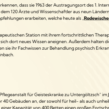
n erkennen, dass sie 1963 der Austragungsort des 1. Inte
ei dem 120 Ärzte und Wissenschaftler aus neun Ländern
pfehlungen erarbeiten, welche heute als „
Rodewische
peutischen Station mit ihrem fortschrittlichen Therap
ich dort neues Wissen aneignen. Außerdem halten die 
n sie ihr Fachwissen zur Behandlung psychisch Erkrank
inbach.
Pflegeanstalt für Geisteskranke zu Untergöltzsch“ im 
r 40 Gebäuden an, der sowohl für heil- als auch unhei
einer Kapazität von 400 Betten einen großen Fortschri