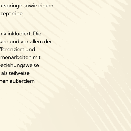
htspringe sowie einem
nzept eine
ik inkludiert. Die
ken und vor allem der
fferenziert und
ammenarbeiten mit
beziehungsweise
ls teilweise
ahmen außerdem