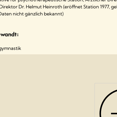
 Direktor Dr. Helmut Heinroth (eröffnet Station 1977, g
Daten nicht gänzlich bekannt)
ewandt:
lgymnastik
 Dokumentation zum 30. Jahrestag der
 der gelben Häuser. 125 Jahre Sächsisches
aus Rodewisch.