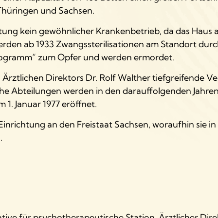
Thüringen und Sachsen.
htung kein gewöhnlicher Krankenbetrieb, da das Haus a
werden ab 1933 Zwangssterilisationen am Standort durc
eprogramm“ zum Opfer und werden ermordet.
s Ärztlichen Direktors Dr. Rolf Walther tiefgreifende 
che Abteilungen werden in den darauffolgenden Jahre
 1. Januar 1977 eröffnet.
inrichtung an den Freistaat Sachsen, woraufhin sie in
.
iative für psychotherapeutische Station, Ärztlicher Dir