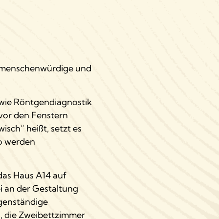
sse menschenwürdige und
 wie Röntgendiagnostik
 vor den Fenstern
isch“ heißt, setzt es
So werden
 das Haus A14 auf
ei an der Gestaltung
igenständige
g, die Zweibettzimmer