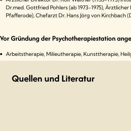
Dr.med. Gottfried Pohlers (ab 1973-1975), Ärztlicher
Pfafferode), Chefarzt Dr. Hans Jörg von Kirchbach (
Vor Gründung der Psychotherapiestation ang
Arbeitstherapie, Milieutherapie, Kunsttherapie, Hei
Quellen und Literatur
Höck, K. (1979).
Psychotherapie in der DDR – Eine
Republik.
Rank, M. & Eisenschmidt, K. (2018).
Die Geschichte
Krankenhaus Rodewisch
. Sächsisches Krankenh