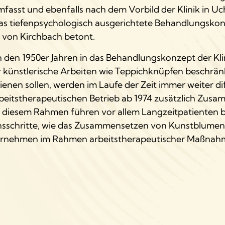
sst und ebenfalls nach dem Vorbild der Klinik in Uc
 das tiefenpsychologisch ausgerichtete Behandlungsko
g von Kirchbach betont.
 in den 1950er Jahren in das Behandlungskonzept der Klin
er künstlerische Arbeiten wie Teppichknüpfen beschrän
ienen sollen, werden im Laufe der Zeit immer weiter di
rbeitstherapeutischen Betrieb ab 1974 zusätzlich Zus
iesem Rahmen führen vor allem Langzeitpatienten 
nsschritte, wie das Zusammensetzen von Kunstblumen a
 übernehmen im Rahmen arbeitstherapeutischer Maßn