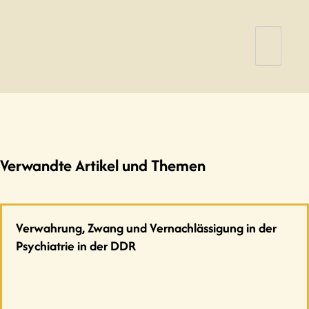
https://www.skh-
grossschweidnitz.sachsen.de/ueber-
uns/geschichte/
(Stand: 08.05.2025).
Bildlegenden:
Gespräch mit Innenminister Eggert, Quelle:
Neue Zeit vom 10.01.1992.
Verwandte Artikel und Themen
Verwahrung, Zwang und Vernachlässigung in der
Psychiatrie in der DDR