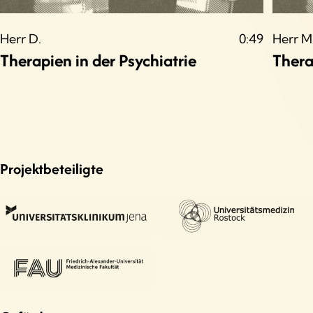
Herr D.
0:49
Herr M
Therapien in der Psychiatrie
Thera
Projektbeteiligte