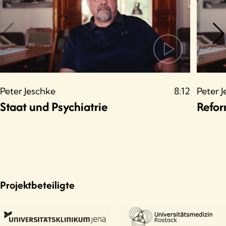
Peter Jeschke
8:12
Peter 
Staat und Psychiatrie
Refo
Projektbeteiligte