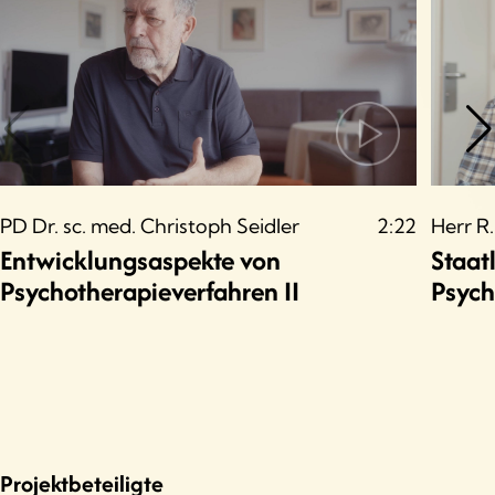
PD Dr. sc. med. Christoph Seidler
2:22
Herr R.
Entwicklungsaspekte von
Staat
Psychotherapieverfahren II
Psych
Projektbeteiligte