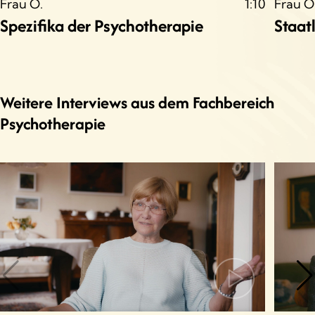
Frau O.
1:10
Frau O
Spezifika der Psychotherapie
Staat
Weitere Interviews aus dem Fachbereich
Psychotherapie