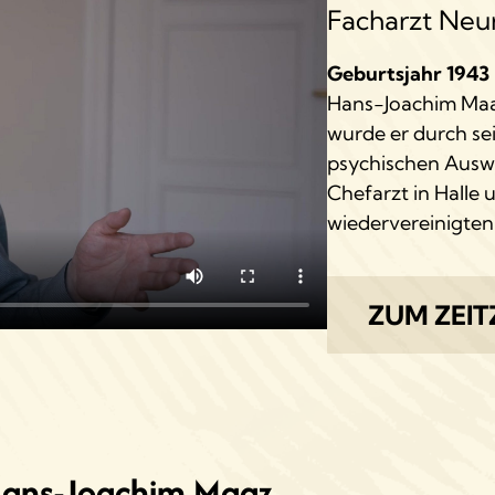
Facharzt Neur
Geburtsjahr 1943
Hans-Joachim Maaz
wurde er durch sei
psychischen Ausw
Chefarzt in Halle u
wiedervereinigten
ZUM ZEI
 Hans-Joachim Maaz