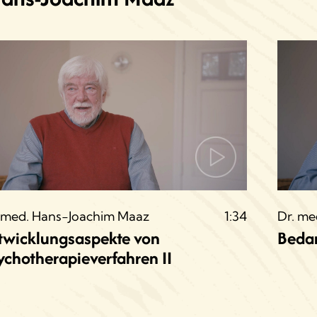
 med. Hans-Joachim Maaz
1:34
Dr. me
twicklungsaspekte von
Bedar
ychotherapieverfahren II