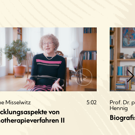
ne Misselwitz
5:02
Prof. Dr. p
Hennig
cklungsaspekte von
Biograf
otherapieverfahren II