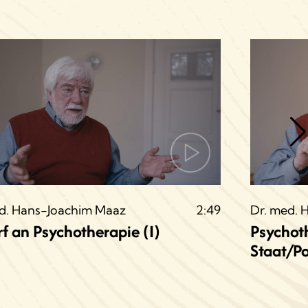
d. Hans-Joachim Maaz
2:49
Dr. med. 
f an Psychotherapie (I)
Psychot
Staat/Po